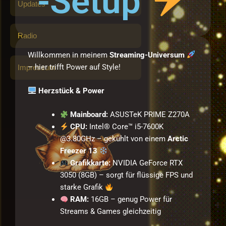
-Setup
Updates
Radio
Willkommen in meinem
Streaming-Universum
– hier trifft Power auf Style!
Impressum
Herzstück & Power
Mainboard:
ASUSTeK PRIME Z270A
CPU:
Intel® Core™ i5-7600K
@3.80GHz – gekühlt von einem
Arctic
Freezer 13
Grafikkarte:
NVIDIA GeForce RTX
3050 (8GB) – sorgt für flüssige FPS und
starke Grafik
RAM:
16GB – genug Power für
Streams & Games gleichzeitig